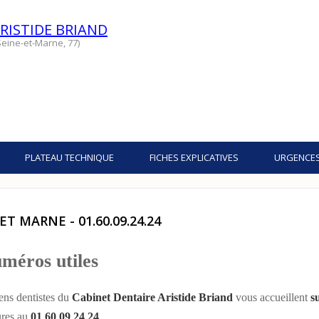
RISTIDE BRIAND
eine-et-Marne, 77)
PLATEAU TECHNIQUE
FICHES EXPLICATIVES
URGENCE
 MARNE - 01.60.09.24.24
méros utiles
iens dentistes du
Cabinet Dentaire Aristide Briand
vous accueillent
s
ures
au
01 60 09 24 24