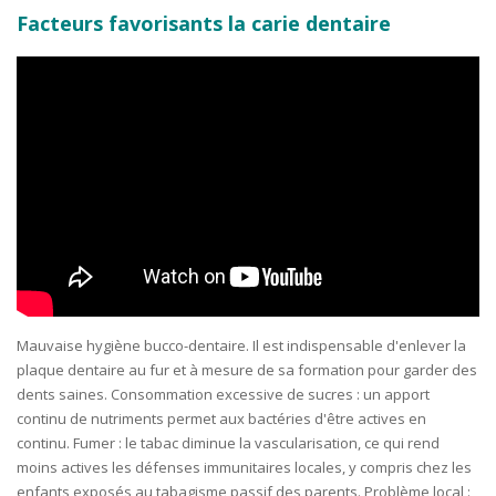
Facteurs favorisants la carie dentaire
Mauvaise hygiène bucco-dentaire. Il est indispensable d'enlever la
plaque dentaire au fur et à mesure de sa formation pour garder des
dents saines. Consommation excessive de sucres : un apport
continu de nutriments permet aux bactéries d'être actives en
continu. Fumer : le tabac diminue la vascularisation, ce qui rend
moins actives les défenses immunitaires locales, y compris chez les
enfants exposés au tabagisme passif des parents. Problème local :