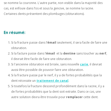
se nomme la couronne. L'autre partie, non visible dans la majorité des
cas, est enfouie dans l’os et sous la gencive, se nomme la racine.
Certaines dents présentent des plombages (obturations).
En r
ésumé:
Si la fracture passe dans l’
émail
seulement, il sera facile de faire une
obturation.
Si la facture passe dans l’
émail
et la
dentine
sans toucher au
nerf
,
il devrait être facile de faire une obturation.
Si l'ancienne obturation est brisée, sans nouvelle
carie
, il devrait
aussi être possible de pouvoir faire une obturation.
Si la fracture passe par le nerf, il y a de fortes probabilités que la
dent nécessite un
traitement de canal
.
Si toutefois la fracture descend profondément dans la racine, il y a
de fortes probabilités que la dent soit extraite. Dans ce cas, une
autre solution devra être trouvée pour
remplacer
cette dent.