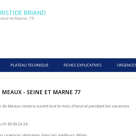
RISTIDE BRIAND
eine-et-Marne, 77)
PLATEAU TECHNIQUE
FICHES EXPLICATIVES
URGENCE
 MEAUX - SEINE ET MARNE 77
lle de Meaux restera ouvert tout le mois d'Aout et pendant les vacances
 01 60 09 24 24.
es urgences dentaires dans les meilleurs délais.