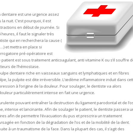
n dentaire est une urgence assez
a nuit. C’est pourquoi, il est
tractions en début de journée. Si
eures, il faut le signaler très
tiste qui en recherchera la cause (
) et mettra en place si
errogatoire pré-opératoire est
 patient est sous traitement anticoagulant, anti vitamine K ou s’il souffre 
cteurs de l’hémostase.
ulpe dentaire riche en vaisseaux sanguins et lymphatiques et en fibres
lpe, la pulpite est dite irréversible. L’œdème inflammatoire induit dans cet
ression à l’origine de la douleur. Pour soulager, le dentiste va alors
douleur particulièrement intense en fait une urgence.
urulente pouvant entraîner la destruction du ligament parodontal et de l’o
e, intense et lancinante. Afin de soulager le patient, le dentiste passera u
res afin de permettre l’évacuation du pus et prescrira un traitement
visagée en fonction de la dégradation de l’os et de la mobilité de la dent.
suite à un traumatisme de la face. Dans la plupart des cas, il s’agit des