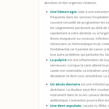
absolues et des urgences relatives.
Une hémorragie
suite à une extractio
fréquente dans les services hospitaliers l
souvent conseillé de programmer les ex
les saignements perdurent au-delà de 4 h
rapidement à votre dentiste ou à l’urgen
lésion muqueuse ou osseuse, infection …
nécessaire un hémostatique local. L’int
fondamental car il permet de savoir si le
tout autre problème qui perturbe les fa
La pulpite
est une inflammation de la p
nerveuses. Lorsque la carie atteint la pu
cavité non extensible va entraîner une p
dévitaliser la dent sous anesthésie. La 
Un abcès dentaire
est une infection p
alvéolaire. La douleur peut être soudain
instrument dans le ou les canaux dentai
antibiotique. L’extraction pourra être en
Une dent expulsée
, cassée ou fêlée, 