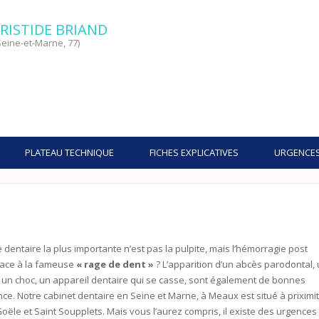
RISTIDE BRIAND
eine-et-Marne, 77)
PLATEAU TECHNIQUE
FICHES EXPLICATIVES
URGENCE
 dentaire la plus importante n’est pas la pulpite, mais l’hémorragie post
 face à la fameuse
« rage de dent »
? L’apparition d’un abcès parodontal,
à un choc, un appareil dentaire qui se casse, sont également de bonnes
nce. Notre cabinet dentaire en Seine et Marne, à Meaux est situé à priximi
oële et Saint Soupplets. Mais vous l’aurez compris, il existe des urgences