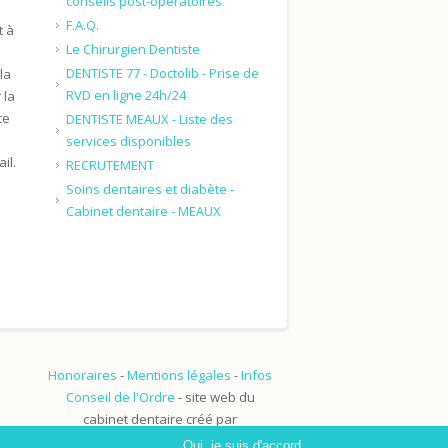
conseils post-opératoires
F.A.Q.
t à
Le Chirurgien Dentiste
DENTISTE 77 - Doctolib - Prise de
la
RVD en ligne 24h/24
 la
te
DENTISTE MEAUX - Liste des
services disponibles
il.
RECRUTEMENT
Soins dentaires et diabète -
Cabinet dentaire - MEAUX
Honoraires
-
Mentions légales
-
Infos
Conseil de l'Ordre
- site web du
cabinet dentaire créé par
www.denti.site
Oui, je suis d'accord