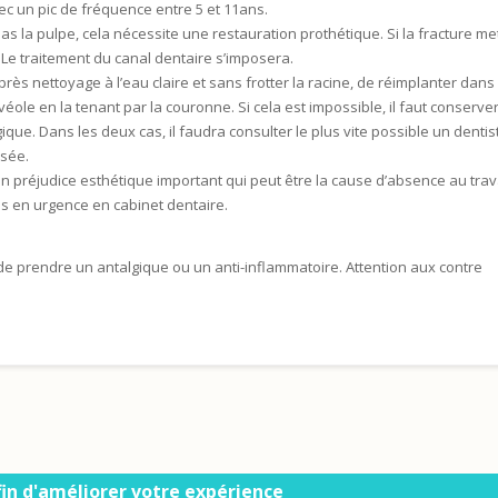
ec un pic de fréquence entre 5 et 11ans.
pas la pulpe, cela nécessite une restauration prothétique. Si la fracture me
n. Le traitement du canal dentaire s’imposera.
après nettoyage à l’eau claire et sans frotter la racine, de réimplanter dans 
ole en la tenant par la couronne. Si cela est impossible, il faut conserver
que. Dans les deux cas, il faudra consulter le plus vite possible un dentis
lsée.
n préjudice esthétique important qui peut être la cause d’absence au trava
s en urgence en cabinet dentaire.
 de prendre un antalgique ou un anti-inflammatoire. Attention aux contre
afin d'améliorer votre expérience