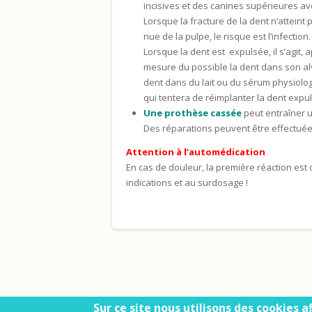
incisives et des canines supérieures av
Lorsque la fracture de la dent n’atteint 
nue de la pulpe, le risque est l’infectio
Lorsque la dent est expulsée, il s’agit, 
mesure du possible la dent dans son alvé
dent dans du lait ou du sérum physiologi
qui tentera de réimplanter la dent expu
Une prothèse cassée
peut entraîner u
Des réparations peuvent être effectuée
Attention à l’automédication
En cas de douleur, la première réaction est
indications et au surdosage !
Sur ce site nous utilisons des cookies 