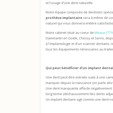
et l'usage d'une dent naturelle.
Notre équipe composée de dentistes spécial
prothèse implantaire
sera à même de vou
naturel qui vous donnera entière satisfactio
Notre cabinet situé au coeur de
Meaux (771
Dammartin en Goële, Chessy et Serris, disp
à l'implantologie et d'un scanner dentaire, 
tous les équipements nécessaires au traite
Qui peut bénéficier d'un implant dentai
Une dent peut être extraite suite à une car
manquer depuis la naissance (on parle alor
Une dent manquante affecte négativement le 
long terme (déchaussement des dents adjac
Un implant dentaire agit comme une dent na