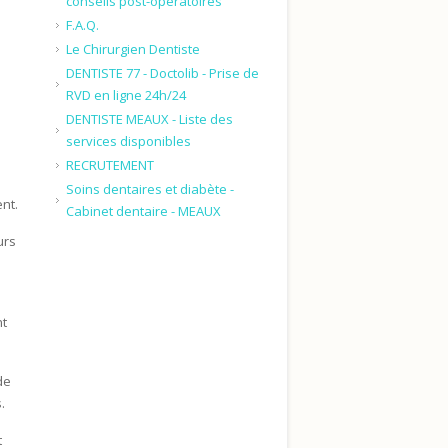
conseils post-opératoires
F.A.Q.
Le Chirurgien Dentiste
DENTISTE 77 - Doctolib - Prise de
RVD en ligne 24h/24
DENTISTE MEAUX - Liste des
services disponibles
RECRUTEMENT
Soins dentaires et diabète -
nt.
Cabinet dentaire - MEAUX
urs
nt
de
.
t