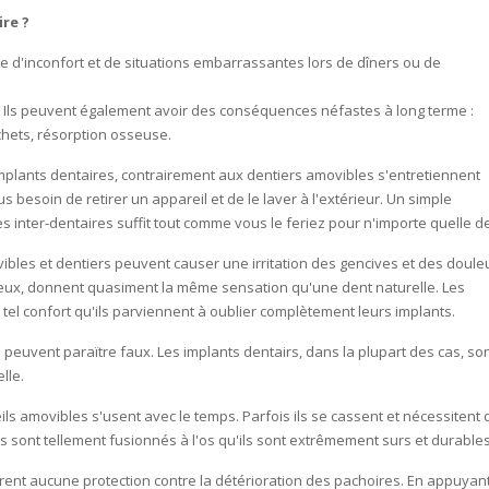
re ?
e d'inconfort et de situations embarrassantes lors de dîners ou de
 Ils peuvent également avoir des conséquences néfastes à long terme :
hets, résorption osseuse.
mplants dentaires, contrairement aux dentiers amovibles s'entretiennent
besoin de retirer un appareil et de le laver à l'extérieur. Un simple
 inter-dentaires suffit tout comme vous le feriez pour n'importe quelle de
bles et dentiers peuvent causer une irritation des gencives et des doule
 eux, donnent quasiment la même sensation qu'une dent naturelle. Les
tel confort qu'ils parviennent à oublier complètement leurs implants.
 peuvent paraïtre faux. Les implants dentairs, dans la plupart des cas, so
lle.
ls amovibles s'usent avec le temps. Parfois ils se cassent et nécessitent 
s sont tellement fusionnés à l'os qu'ils sont extrêmement surs et durables
frent aucune protection contre la détérioration des pachoires. En appuyan