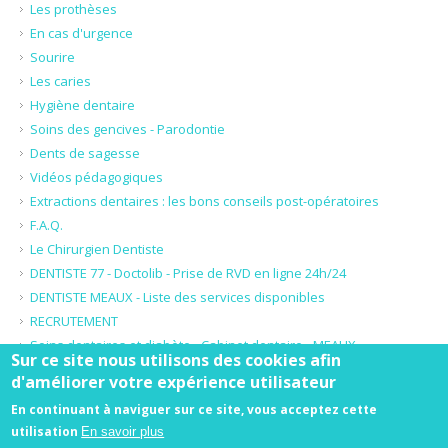
Les prothèses
En cas d'urgence
Sourire
Les caries
Hygiène dentaire
Soins des gencives - Parodontie
Dents de sagesse
Vidéos pédagogiques
Extractions dentaires : les bons conseils post-opératoires
F.A.Q.
Le Chirurgien Dentiste
DENTISTE 77 - Doctolib - Prise de RVD en ligne 24h/24
DENTISTE MEAUX - Liste des services disponibles
RECRUTEMENT
Soins dentaires et diabète - Cabinet dentaire - MEAUX
Sur ce site nous utilisons des cookies afin
d'améliorer votre expérience utilisateur
Honoraires
-
Mentions légales
-
Infos Conseil de l'Ordre
- site web du
En continuant à naviguer sur ce site, vous acceptez cette
cabinet dentaire créé par
www.denti.site
utilisation
En savoir plus